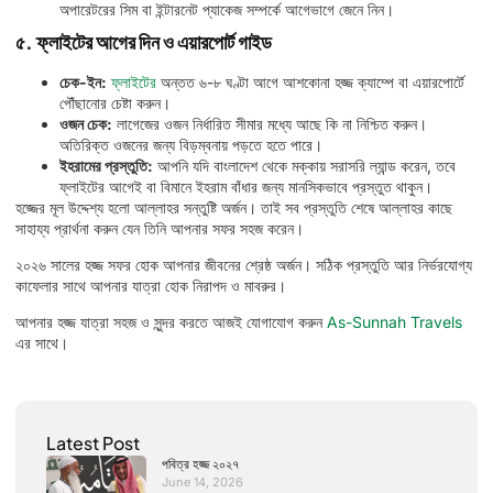
অপারেটরের সিম বা ইন্টারনেট প্যাকেজ সম্পর্কে আগেভাগে জেনে নিন।
৫. ফ্লাইটের আগের দিন ও এয়ারপোর্ট গাইড
চেক-ইন:
ফ্লাইটের
অন্তত ৬-৮ ঘণ্টা আগে আশকোনা হজ্জ ক্যাম্পে বা এয়ারপোর্টে
পৌঁছানোর চেষ্টা করুন।
ওজন চেক:
লাগেজের ওজন নির্ধারিত সীমার মধ্যে আছে কি না নিশ্চিত করুন।
অতিরিক্ত ওজনের জন্য বিড়ম্বনায় পড়তে হতে পারে।
ইহরামের প্রস্তুতি:
আপনি যদি বাংলাদেশ থেকে মক্কায় সরাসরি ল্যান্ড করেন, তবে
ফ্লাইটের আগেই বা বিমানে ইহরাম বাঁধার জন্য মানসিকভাবে প্রস্তুত থাকুন।
হজ্জের মূল উদ্দেশ্য হলো আল্লাহর সন্তুষ্টি অর্জন। তাই সব প্রস্তুতি শেষে আল্লাহর কাছে
সাহায্য প্রার্থনা করুন যেন তিনি আপনার সফর সহজ করেন।
২০২৬ সালের হজ্জ সফর হোক আপনার জীবনের শ্রেষ্ঠ অর্জন। সঠিক প্রস্তুতি আর নির্ভরযোগ্য
কাফেলার সাথে আপনার যাত্রা হোক নিরাপদ ও মাবরুর।
আপনার হজ্জ যাত্রা সহজ ও সুন্দর করতে আজই যোগাযোগ করুন
As-Sunnah Travels
এর সাথে।
Latest Post
পবিত্র হজ্জ ২০২৭
June 14, 2026