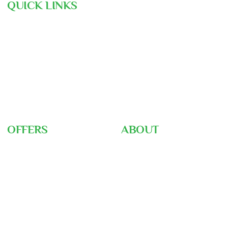
QUICK LINKS
Hajj Pre-Registration
Free Consultation
Air Ticket Booking
Our Team
Gallery
Nusuk
Hajj Ministry
OFFERS
ABOUT
Umrah Packages
About Us
Hajj Packages
Home
Hajj Training
Career
Ziyarah Tour
Blog
Visa Support
FAQ