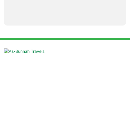
Suite: 16/B, Azad Centre, 55 Purana
Paltan, Dhaka 1000
contact@assunnahtravels.com
+88 01711-962946 | +88 01711-489234