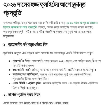
২০২৬ সালের হজ্জ ফ্লাইটের আগে চূড়ান্ত
প্রস্তুতি
✨হজ্জের পবিত্র যাত্রা শুরু হতে আর বেশি দেরি নেই। যারা
২০২৬ সালে আল্লাহর মেহমান
হিসেবে মক্কায় যাওয়ার প্রস্তুতি
নিচ্ছেন, তাদের জন্য ফ্লাইটের আগের কয়েক সপ্তাহ
অত্যন্ত গুরুত্বপূর্ণ। সঠিক সময়ে সঠিক কাজটি না করলে শেষ মুহূর্তে পড়তে হতে পারে
বিড়ম্বনায়।
১. প্রয়োজনীয় নথিপত্র গুছিয়ে নিন
ফ্লাইটের অন্তত এক সপ্তাহ আগে আপনার সব কাগজপত্র একটি নির্দিষ্ট ফাইলে রাখুন:
পাসপোর্ট ও ভিসা:
পাসপোর্টের মেয়াদ অন্তত ২০২৬ সালের শেষ পর্যন্ত আছে কি না তা
আগেই নিশ্চিত করুন।
হজ্জ আইডি কার্ড:
ধর্ম মন্ত্রণালয় থেকে দেওয়া আইডি কার্ডটি সবসময় সাথে রাখুন।
ভ্যাকসিনেশন সার্টিফিকেট:
করোনা (যদি প্রযোজ্য হয়) এবং মেনিনজাইটিসসহ
প্রয়োজনীয় টিকার সনদ সাথে নিন।
এয়ার টিকিট ও হোটেল বুকিং:
আপনার ফ্লাইটের সময় এবং মক্কায় থাকার হোটেলের
ঠিকানা প্রিন্ট করে রাখুন।
২. লাগেজ প্যাকিং করার নিয়ম
সৌদি আরবের গরম আবহাওয়ার কথা মাথায় রেখে প্যাকিং করুন: