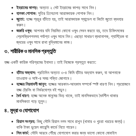
ইহরামের কাপড়:
অন্তত ২ সেট ইহরামের কাপড় সাথে নিন।
হালকা পোশাক:
সুতির ঢিলেঢালা আরামদায়ক পোশাক নিন।
জুতো:
হজ্জে প্রচুর হাঁটতে হয়, তাই আরামদায়ক স্যান্ডেল বা কিটো জুতো ব্যবহার
করুন।
জরুরি ওষুধ:
আপনার যদি নিয়মিত কোনো ওষুধ সেবন করতে হয়, তবে চিকিৎসকের
প্রেসক্রিপশনসহ পর্যাপ্ত ওষুধ সাথে নিন। এছাড়া সাধারণ ব্যথানাশক, গ্যাস্ট্রিক বা
জ্বরের ওষুধ সাথে রাখা বুদ্ধিমানের কাজ।
৩. শারীরিক ও মানসিক প্রস্তুতি
হজ্জ একটি কায়িক পরিশ্রমের ইবাদত। তাই নিজেকে প্রস্তুত করতে:
হাঁটার অভ্যাস:
প্রতিদিন অন্তত ৩-৪ কিমি হাঁটার অভ্যাস করুন, যা আপনাকে
তাওয়াফ ও সাঈ-র সময় শক্তি জোগাবে।
হজ্জের নিয়মাবলী জানুন:
হজ্জের আরকান-আহকাম সম্পর্কে স্পষ্ট ধারণা নিন। প্রয়োজনে
হজ্জ ট্রেনিং বা নির্ভরযোগ্য বই পড়ুন।
ধৈর্য ধারণ:
হজ্জে অনেক মানুষের ভিড় থাকে, তাই মানসিকভাবে ধৈর্যশীল থাকার
মানসিকতা গড়ে তুলুন।
৪. মুদ্রা ও যোগাযোগ
রিয়াল সংগ্রহ:
কিছু সৌদি রিয়াল নগদ সাথে রাখুন (খাবার ও খুচরা খরচের জন্য)।
বাকি টাকা ডুয়েল কারেন্সি কার্ডে নিতে পারেন।
সিম কার্ড:
সৌদি আরবে পৌঁছে যোগাযোগ করার জন্য ভালো কোনো মোবাইল