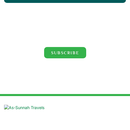
Click for the latest Hajj and Umrah videos!
SUBSCRIBE
Suite: 16/B, Azad Centre, 55 Purana
Paltan, Dhaka 1000
contact@assunnahtravels.com
+88 01711-962946 | +88 01711-489234