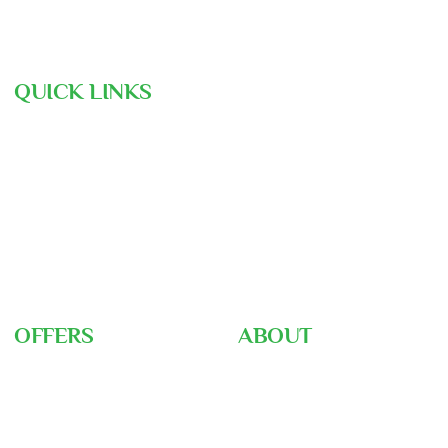
QUICK LINKS
Hajj Pre-Registration
Free Consultation
Air Ticket Booking
Our Team
Gallery
Nusuk
Hajj Ministry
OFFERS
ABOUT
Umrah Packages
About Us
Hajj Packages
Home
Hajj Training
Career
Ziyarah Tour
Blog